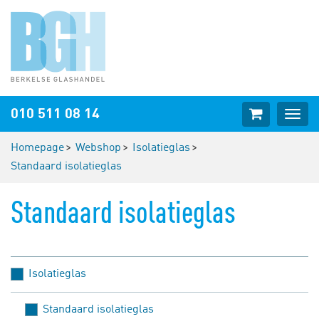
Webshop
010 511 08 14
Togg
cart
navig
Homepage
Webshop
Isolatieglas
Standaard isolatieglas
Standaard isolatieglas
Isolatieglas
Standaard isolatieglas