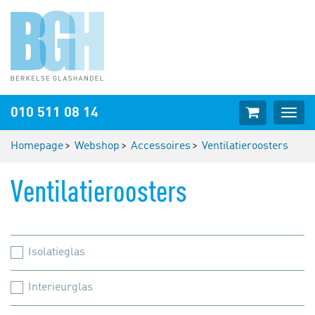
Webshop
010 511 08 14
Togg
cart
navig
Homepage
Webshop
Accessoires
Ventilatieroosters
Ventilatieroosters
Isolatieglas
Interieurglas